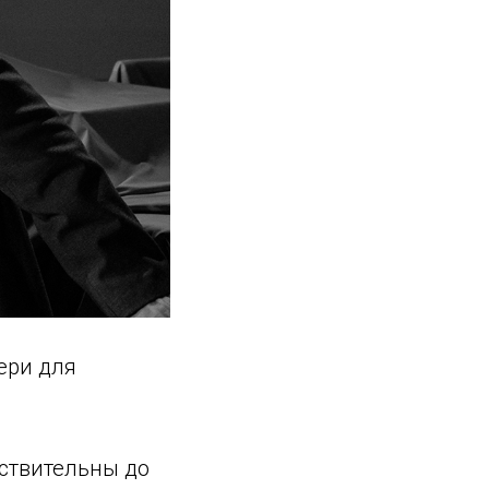
ери для
йствительны до