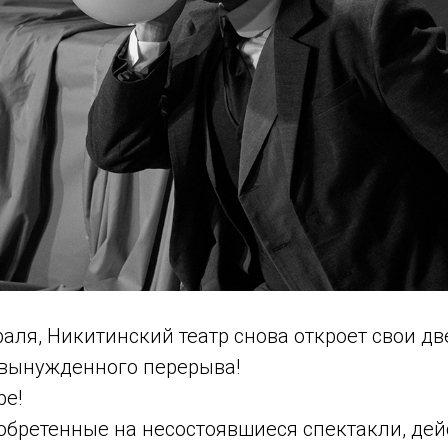
раля, Никитинский театр снова откроет свои дв
 вынужденного перерыва!
ре!
иобретенные на несостоявшиеся спектакли, де