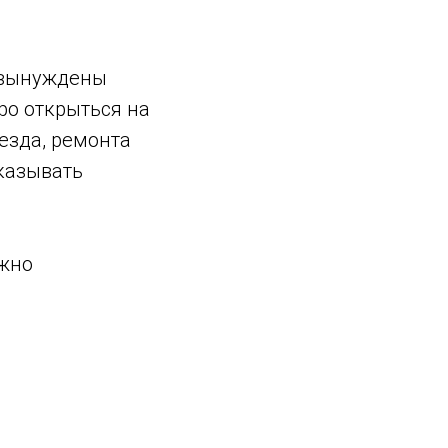
 вынуждены
ро открыться на
езда, ремонта
казывать
ожно