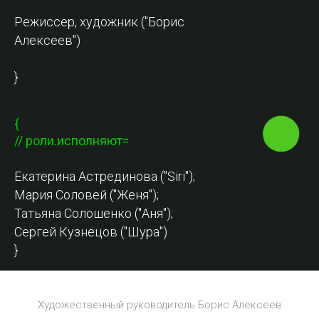
Режиссер, художник ("Борис
Алексеев")
}
{
// роли.исполняют=
Екатерина Астрединова ("Siri");
Мария Соловей ("Женя");
Татьяна Солошенко ("Аня");
Сергей Кузнецов ("Шура")
}
Художественный руководитель Борис Алексеев