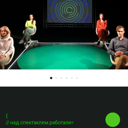
{
// над.спектаклем.работали=