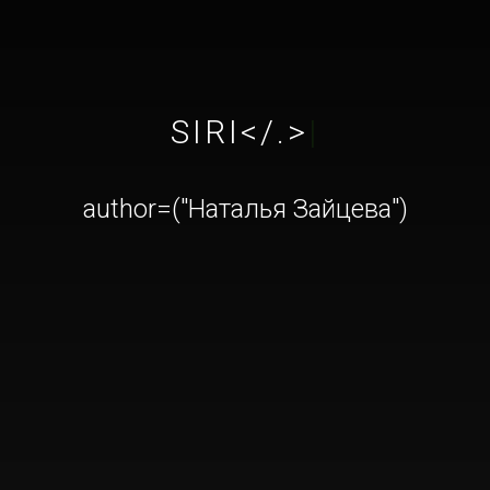
SIRI</.>
|
author=("Наталья Зайцева")