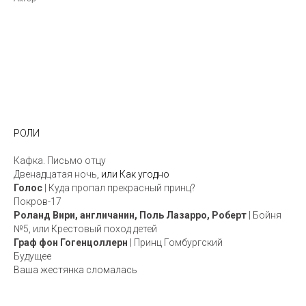
РОЛИ
Кафка.
Письмо отцу
Двенадцатая ночь
, или Как угодно
Г
олос
| Куда пропал прекрасный принц?
Покров-17
Р
оланд Вири, англичанин, Поль Лазарро, Роберт
| Бойня
№5, или Крестовый поход детей
Граф
фон Гогенцоллерн
| Принц Гомбургский
Будущее
Ваша жестянка сломалась